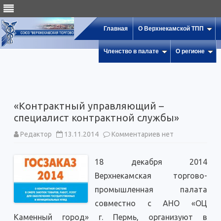
Главная
О Верхнекамской ТПП
Членство в палате
О регионе
«Контрактный управляющий –
специалист контрактной службы»
к
Редактор
13.11.2014
Комментариев
нет
записи
«Контрактный
управляющий
18 декабря 2014
–
специалист
Верхнекамская торгово-
контрактной
службы»
промышленная палата
совместно с АНО «ОЦ
Каменный город» г. Пермь, организуют в