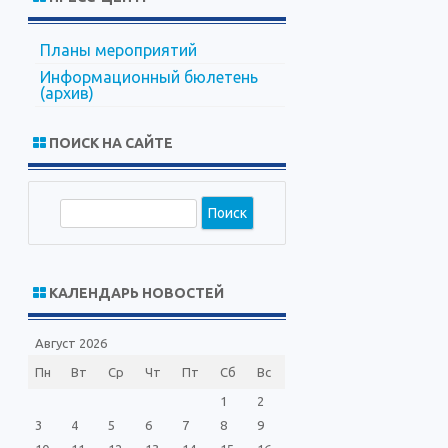
Планы мероприятий
Информационный бюлетень
(архив)
ПОИСК НА САЙТЕ
П
о
и
с
КАЛЕНДАРЬ НОВОСТЕЙ
к
Август 2026
Пн
Вт
Ср
Чт
Пт
Сб
Вс
1
2
3
4
5
6
7
8
9