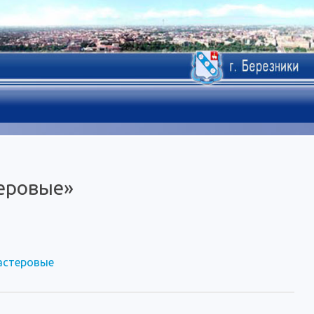
теровые»
мастеровые