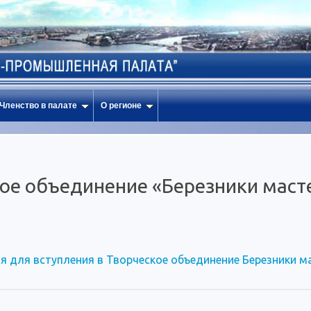
Членство в палате
О регионе
ое объединение «Березники мас
я для вступления в Творческое объединение Березники 