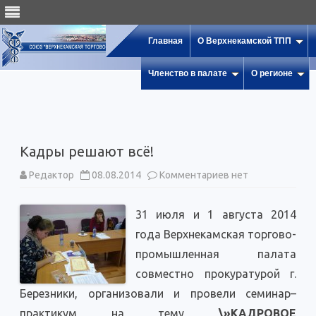
Главная
О Верхнекамской ТПП
Членство в палате
О регионе
Кадры решают всё!
к
Редактор
08.08.2014
Комментариев
нет
записи
Кадры
решают
31 июля и 1 августа 2014
всё!
года Верхнекамская торгово-
промышленная палата
совместно прокуратурой г.
Березники, организовали и провели семинар–
практикум на тему
\»КАДРОВОЕ