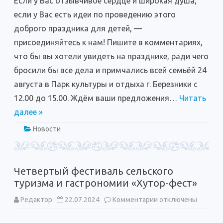
Если у Вас отзывчивое сердце и широкая душа,
промышленная
палата
если у Вас есть идеи по проведению этого
приглашает
партнёров,
доброго праздника для детей, —
волонтёров,
участников
присоединяйтесь к нам! Пишите в комментариях,
на
проведение
что бы вы хотели увидеть на празднике, ради чего
тематических
площадок,
бросили бы все дела и примчались всей семьёй 24
розыгрышей,
развлечение
августа в Парк культуры и отдыха г. Березники с
детей
и
12.00 до 15.00. Ждём ваши предложения…
взрослых
Читать
на
далее »
Фестивале
Русского
Комара!
Новости
Четвертый фестиваль сельского
туризма и гастрономии «Хутор-фест»
к
Редактор
22.07.2024
Комментарии
отключены
записи
Четвертый
фестиваль