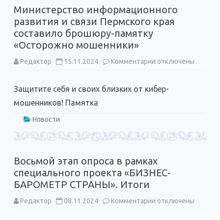
Министерство информационного
развития и связи Пермского края
составило брошюру-памятку
«Осторожно мошенники»
к
Редактор
15.11.2024
Комментарии
отключены
записи
Министерство
информационного
Защитите себя и своих близких от кибер-
развития
и
мошенников! Памятка
связи
Пермского
края
Новости
составило
брошюру-
памятку
«Осторожно
мошенники»
Восьмой этап опроса в рамках
специального проекта «БИЗНЕС-
БАРОМЕТР СТРАНЫ». Итоги
к
Редактор
08.11.2024
Комментарии
отключены
записи
Восьмой