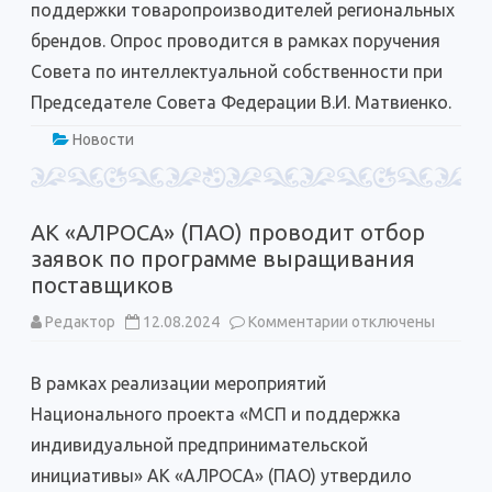
поддержки товаропроизводителей региональных
брендов. Опрос проводится в рамках поручения
Совета по интеллектуальной собственности при
Председателе Совета Федерации В.И. Матвиенко.
Новости
АК «АЛРОСА» (ПАО) проводит отбор
заявок по программе выращивания
поставщиков
к
Редактор
12.08.2024
Комментарии
отключены
записи
АК
«АЛРОСА»
В рамках реализации мероприятий
(ПАО)
проводит
Национального проекта «МСП и поддержка
отбор
заявок
индивидуальной предпринимательской
по
программе
инициативы» АК «АЛРОСА» (ПАО) утвердило
выращивания
поставщиков