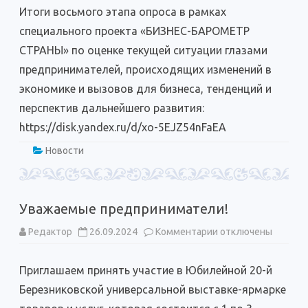
этап
Итоги восьмого этапа опроса в рамках
опроса
в
специального проекта «БИЗНЕС-БАРОМЕТР
рамках
специального
СТРАНЫ» по оценке текущей ситуации глазами
проекта
«БИЗНЕС-
предпринимателей, происходящих изменений в
БАРОМЕТР
СТРАНЫ».
экономике и вызовов для бизнеса, тенденций и
Итоги
перспектив дальнейшего развития:
https://disk.yandex.ru/d/xo-5EJZ54nFaEA
Новости
Уважаемые предприниматели!
к
Редактор
26.09.2024
Комментарии
отключены
записи
Уважаемые
предприниматели!
Приглашаем принять участие в Юбилейной 20-й
Березниковской универсальной выставке-ярмарке