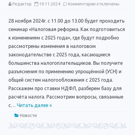
к
Редактор
19.11.2024
Комментарии
отключены
записи
Приглашаем
на
28 ноября 2024г. с 11.00 до 13.00 будет проходить
семинар
бухгалтеров,
семинар «Налоговая реформа. Как подготовиться
руководителей
организаций
к изменениям с 2025 года», где будут подробно
и
индивидуальных
рассмотрены изменения в налоговом
предпринимателей
законодательстве с 2025 года, касающиеся
большинства налогоплательщиков. Вы получите
разъяснения по применению упрощённой (УСН) и
общей систем налогообложения с 2025 года.
Расскажем про ставки НДФЛ, разберем базу для
расчёта налога. Рассмотрим вопросы, связанные
с…
Читать далее »
Новости