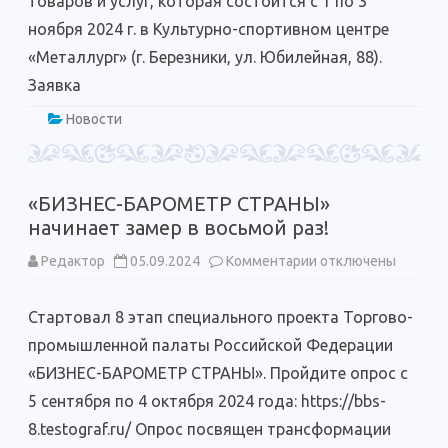
товаров и услуг, которая состоится с 1 по 3
ноября 2024 г. в Культурно-спортивном центре
«Металлург» (г. Березники, ул. Юбилейная, 88).
Заявка
Новости
«БИЗНЕС-БАРОМЕТР СТРАНЫ»
начинает замер в восьмой раз!
к
Редактор
05.09.2024
Комментарии
отключены
записи
«БИЗНЕС-
БАРОМЕТР
Стартовал 8 этап специального проекта Торгово-
СТРАНЫ»
начинает
промышленной палаты Российской Федерации
замер
в
«БИЗНЕС-БАРОМЕТР СТРАНЫ». Пройдите опрос с
восьмой
раз!
5 сентября по 4 октября 2024 года: https://bbs-
8.testograf.ru/ Опрос посвящен трансформации