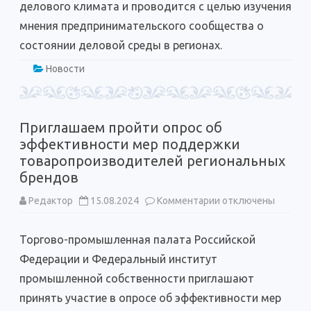
делового климата и проводится с целью изучения
мнения предпринимательского сообщества о
состоянии деловой среды в регионах.
Новости
Приглашаем пройти опрос об
эффективности мер поддержки
товаропроизводителей региональных
брендов
к
Редактор
15.08.2024
Комментарии
отключены
записи
Приглашаем
пройти
Торгово-промышленная палата Российской
опрос
об
Федерации и Федеральный институт
эффективности
мер
промышленной собственности приглашают
поддержки
товаропроизводит
принять участие в опросе об эффективности мер
региональных
брендов