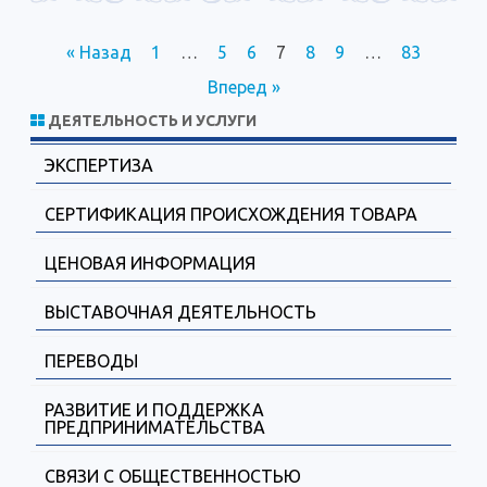
Навигация
« Назад
1
…
5
6
7
8
9
…
83
по
Вперед »
записям
ДЕЯТЕЛЬНОСТЬ И УСЛУГИ
ЭКСПЕРТИЗА
СЕРТИФИКАЦИЯ ПРОИСХОЖДЕНИЯ ТОВАРА
ЦЕНОВАЯ ИНФОРМАЦИЯ
ВЫСТАВОЧНАЯ ДЕЯТЕЛЬНОСТЬ
ПЕРЕВОДЫ
РАЗВИТИЕ И ПОДДЕРЖКА
ПРЕДПРИНИМАТЕЛЬСТВА
СВЯЗИ С ОБЩЕСТВЕННОСТЬЮ