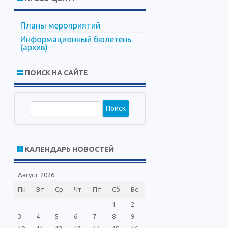
Планы мероприятий
Информационный бюлетень
(архив)
ПОИСК НА САЙТЕ
П
о
и
с
КАЛЕНДАРЬ НОВОСТЕЙ
к
Август 2026
Пн
Вт
Ср
Чт
Пт
Сб
Вс
1
2
3
4
5
6
7
8
9