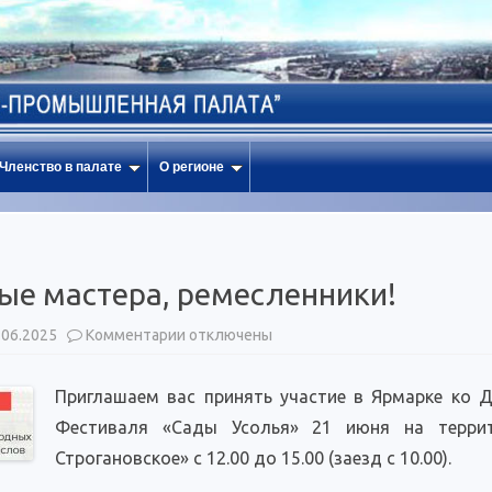
Членство в палате
О регионе
ые мастера, ремесленники!
к
.06.2025
Комментарии
отключены
записи
Уважаемые
мастера,
Приглашаем вас принять участие в Ярмарке ко
ремесленники!
Фестиваля «Сады Усолья» 21 июня на террито
Строгановское» с 12.00 до 15.00 (заезд с 10.00).