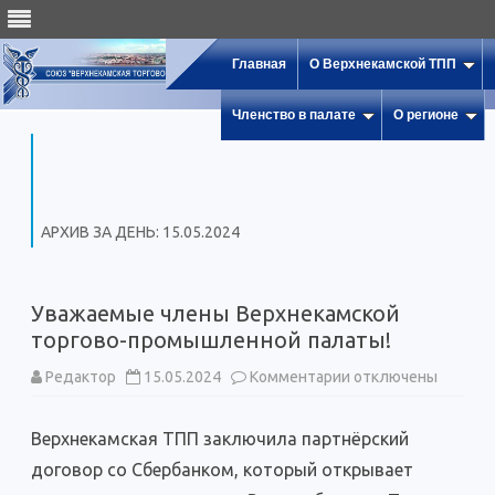
Главная
О Верхнекамской ТПП
Членство в палате
О регионе
АРХИВ ЗА ДЕНЬ:
15.05.2024
Уважаемые члены Верхнекамской
торгово-промышленной палаты!
к
Редактор
15.05.2024
Комментарии
отключены
записи
Уважаемые
члены
Верхнекамская ТПП заключила партнёрский
Верхнекамской
торгово-
договор со Сбербанком, который открывает
промышленной
палаты!