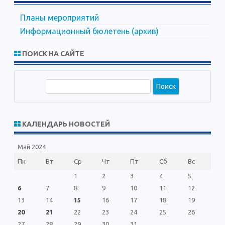
Планы мероприятий
Информационный бюлетень (архив)
ПОИСК НА САЙТЕ
П
о
и
с
КАЛЕНДАРЬ НОВОСТЕЙ
к
Май 2024
Пн
Вт
Ср
Чт
Пт
Сб
Вс
1
2
3
4
5
6
7
8
9
10
11
12
13
14
15
16
17
18
19
20
21
22
23
24
25
26
27
28
29
30
31