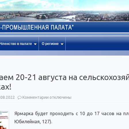
Членство в палате
О регионе
ем 20-21 августа на сельскохозя
ах!
к
.08.2022
Комментарии
отключены
записи
Приглашаем
20-
Ярмарка будет проходить с 10 до 17 часов на п
21
августа
Юбилейная, 127).
на
сельскохозяйственную