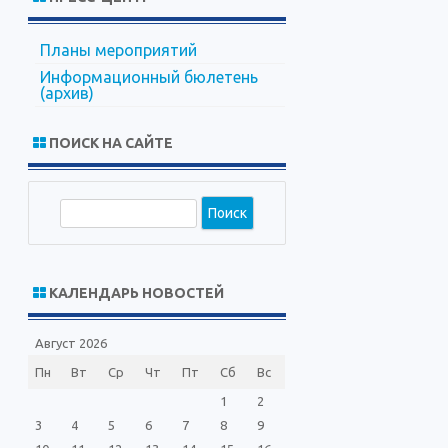
Планы мероприятий
Информационный бюлетень
(архив)
ПОИСК НА САЙТЕ
П
о
и
с
КАЛЕНДАРЬ НОВОСТЕЙ
к
Август 2026
Пн
Вт
Ср
Чт
Пт
Сб
Вс
1
2
3
4
5
6
7
8
9