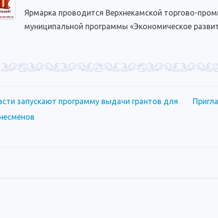
ярмарку
в
Ярмарка проводится Верхнекамской торгово-пром
Березниках!
муниципальной программы «Экономическое развити
сти запускают программу выдачи грантов для
Пригл
несменов