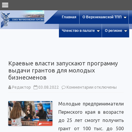
Главная
О Верхнекамской ТПП
Членство в палате
О регионе
Краевые власти запускают программу
выдачи грантов для молодых
бизнесменов
к
Редактор
03.08.2022
Комментарии
отключены
записи
Краевые
власти
Молодые предприниматели
запускают
программу
Пермского края в возрасте
выдачи
грантов
до 25 лет смогут получить
для
молодых
грант от 100 тыс. до 500
бизнесменов