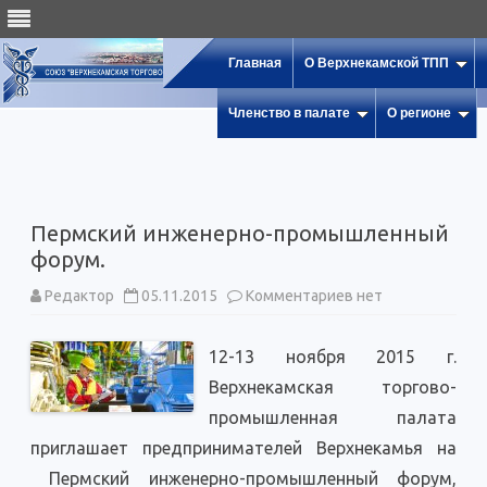
Главная
О Верхнекамской ТПП
Членство в палате
О регионе
Пермский инженерно-промышленный
форум.
к
Редактор
05.11.2015
Комментариев
нет
записи
Пермский
инженерно-
12-13 ноября 2015 г.
промышленный
форум.
Верхнекамская торгово-
промышленная палата
приглашает предпринимателей Верхнекамья на
Пермский инженерно-промышленный форум,