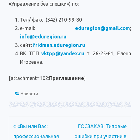
«Управление без спешки») по:
Тел/ факс: (342) 210-99-80
e-mail:
eduregion@gmail.com
;
info@eduregion.ru
сайт:
fridman.eduregion.ru
ВК ТПП
vktpp@yandex.ru
т. 26-25-61, Елена
Игоревна.
[attachment=102:
Приглашение
]
Новости
Навигация
«Вы или Вас:
ГОСЗАКАЗ: Типовые
по
профессиональная
ошибки при участии в