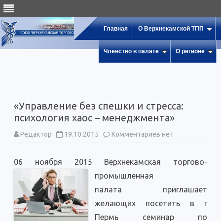
Главная
О Верхнекамской ТПП
Членство в палате
О регионе
«Управление без спешки и стресса:
психология хаос – менеджмента»
к
Редактор
19.10.2015
Комментариев
нет
записи
«Управление
без
06 ноября 2015 Верхнекамская торгово-
спешки
и
промышленна
я
стресса:
психология
палата приглашает
хаос
–
желающих посетить в г
менеджмента»
Пермь семинар по