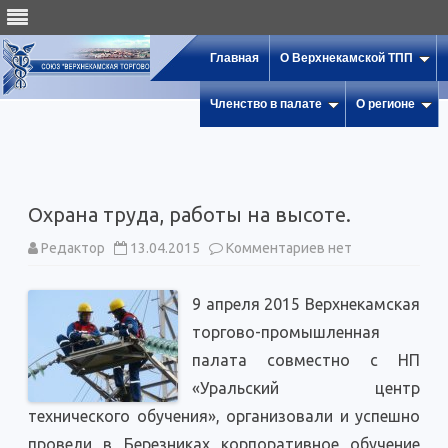
Главная
О Верхнекамской ТПП
Членство в палате
О регионе
Охрана труда, работы на высоте.
к
Редактор
13.04.2015
Комментариев
нет
записи
Охрана
труда,
9 апреля 2015 Верхнекамская
работы
на
торгово-промышленная
высоте.
палата совместно с НП
«Уральский центр
технического обучения», организовали и успешно
провели в Березниках корпоративное обучение