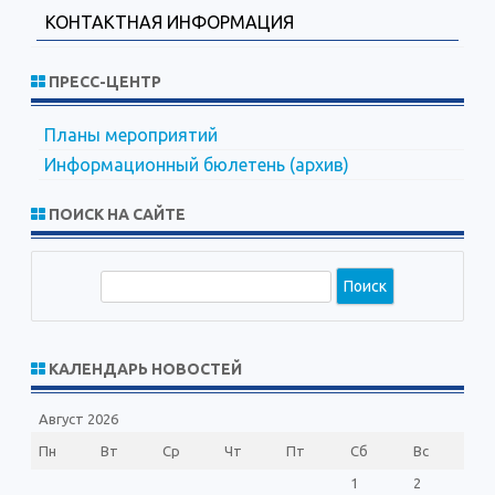
КОНТАКТНАЯ ИНФОРМАЦИЯ
ПРЕСС-ЦЕНТР
Планы мероприятий
Информационный бюлетень (архив)
ПОИСК НА САЙТЕ
П
о
и
с
КАЛЕНДАРЬ НОВОСТЕЙ
к
Август 2026
Пн
Вт
Ср
Чт
Пт
Сб
Вс
1
2