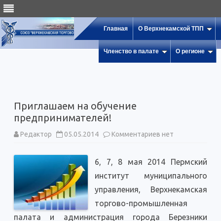
Главная
О Верхнекамской ТПП
Членство в палате
О регионе
Приглашаем на обучение
предпринимателей!
к
Редактор
05.05.2014
Комментариев
нет
записи
Приглашаем
на
6, 7, 8 мая 2014 Пермский
обучение
предпринимателе
институт муниципального
управления, Верхнекамская
торгово-промышленная
палата и администрация города Березники