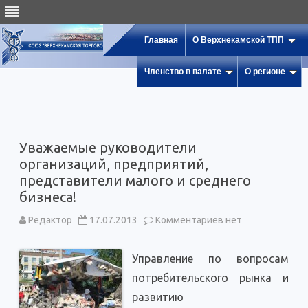
Главная
О Верхнекамской ТПП
Членство в палате
О регионе
Уважаемые руководители
организаций, предприятий,
представители малого и среднего
бизнеса!
к
Редактор
17.07.2013
Комментариев
нет
записи
Уважаемые
руководители
Управление по вопросам
организаций,
предприятий,
потребительского рынка и
представители
малого
развитию
и
среднего