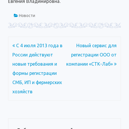
Евгения Владимировна.
Новости
Навигация
С 4 июля 2013 года в
Новый сервис для
по
России действуют
регистрации ООО от
записям
новые требования и
компании «СТК-Лаб»
формы регистрации
СМБ, ИП и фермерских
хозяйств