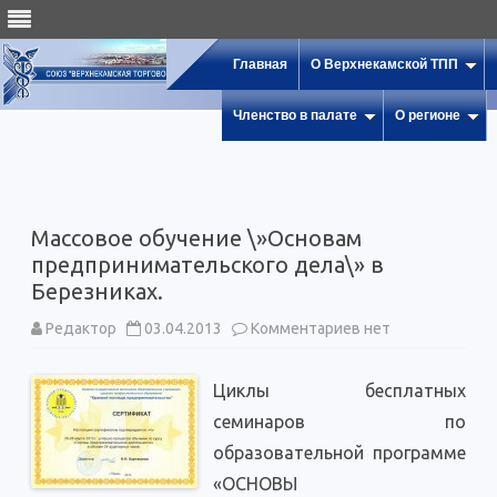
Главная
О Верхнекамской ТПП
Членство в палате
О регионе
Массовое обучение \»Основам
предпринимательского дела\» в
Березниках.
к
Редактор
03.04.2013
Комментариев
нет
записи
Массовое
обучение
Циклы бесплатных
\»Основам
предприниматель
семинаров по
дела\»
в
образовательной программе
Березниках.
«ОСНОВЫ