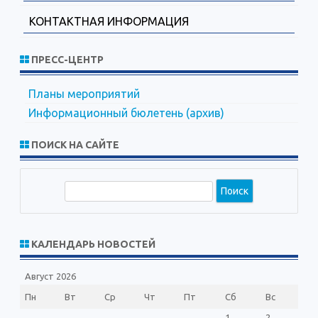
КОНТАКТНАЯ ИНФОРМАЦИЯ
ПРЕСС-ЦЕНТР
Планы мероприятий
Информационный бюлетень (архив)
ПОИСК НА САЙТЕ
П
о
и
с
КАЛЕНДАРЬ НОВОСТЕЙ
к
Август 2026
Пн
Вт
Ср
Чт
Пт
Сб
Вс
1
2