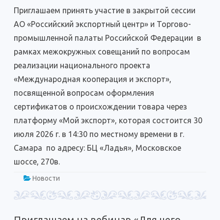
предпринимателей
Приглашаем принять участие в закрытой сессии
экспортёров
на
АО «Российский экспортный центр» и Торгово-
совещание
по
промышленной палаты Российской Федерации в
вопросам
реализации
рамках межокружных совещаний по вопросам
национального
проекта
реализации национального проекта
«Международная
кооперация
«Международная кооперация и экспорт»,
и
экспорт»
посвященной вопросам оформления
сертификатов о происхождении товара через
платформу «Мой экспорт», которая состоится 30
июля 2026 г. в 14:30 по местному времени в г.
Самара по адресу: БЦ «Ладья», Московское
шоссе, 270в.
Новости
Приглашаем на вебинар «Для чего