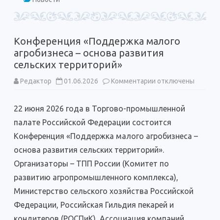
Конференция «Поддержка малого
агробизнеса – основа развития
сельских территорий»
к
Редактор
01.06.2026
Комментарии
отключены
записи
Конференция
«Поддержка
22 июня 2026 года в Торгово-промышленной
малого
агробизнеса
палате Российской Федерации состоится
–
основа
Конференция «Поддержка малого агробизнеса –
развития
сельских
основа развития сельских территорий».
территорий»
Организаторы – ТПП России (Комитет по
развитию агропромышленного комплекса),
Министерство сельского хозяйства Российской
Федерации, Российская Гильдия пекарей и
кондитеров (РОСПиК), Ассоциация компаний