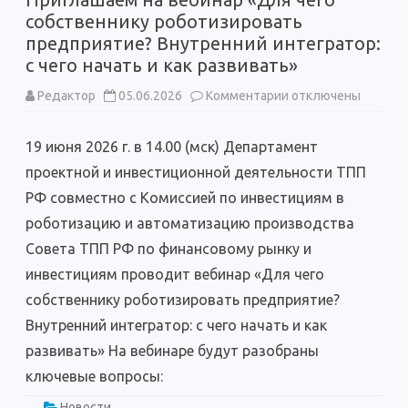
собственнику роботизировать
предприятие? Внутренний интегратор:
с чего начать и как развивать»
к
Редактор
05.06.2026
Комментарии
отключены
записи
Приглашаем
на
19 июня 2026 г. в 14.00 (мск) Департамент
вебинар
«Для
проектной и инвестиционной деятельности ТПП
чего
собственнику
РФ совместно с Комиссией по инвестициям в
роботизировать
предприятие?
роботизацию и автоматизацию производства
Внутренний
интегратор:
Совета ТПП РФ по финансовому рынку и
с
чего
инвестициям проводит вебинар «Для чего
начать
и
собственнику роботизировать предприятие?
как
развивать»
Внутренний интегратор: с чего начать и как
развивать» На вебинаре будут разобраны
ключевые вопросы:
Новости