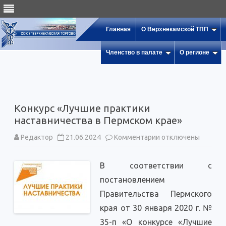
Главная
О Верхнекамской ТПП
Членство в палате
О регионе
Конкурс «Лучшие практики
наставничества в Пермском крае»
к
Редактор
21.06.2024
Комментарии
отключены
записи
Конкурс
«Лучшие
В соответствии с
практики
наставничества
постановлением
в
Пермском
Правительства Пермского
крае»
края от 30 января 2020 г. №
35-п «О конкурсе «Лучшие