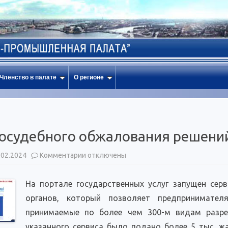
Членство в палате
О регионе
досудебного обжалования решени
к
.02.2024
Комментарии
отключены
записи
Сервис
досудебного
На портале государственных услуг запущен сер
обжалования
решений
органов, который позволяет предпринимател
контрольных
органов
принимаемые по более чем 300-м видам разре
указанного сервиса было подано более 5 тыс. ж