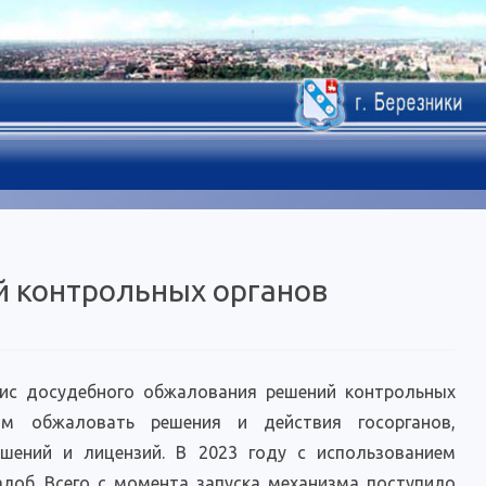
й контрольных органов
вис досудебного обжалования решений контрольных
ям обжаловать решения и действия госорганов,
шений и лицензий. В 2023 году с использованием
алоб. Всего с момента запуска механизма поступило