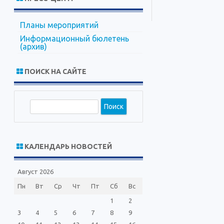
Планы мероприятий
Информационный бюлетень
(архив)
ПОИСК НА САЙТЕ
П
о
и
с
КАЛЕНДАРЬ НОВОСТЕЙ
к
Август 2026
Пн
Вт
Ср
Чт
Пт
Сб
Вс
1
2
3
4
5
6
7
8
9