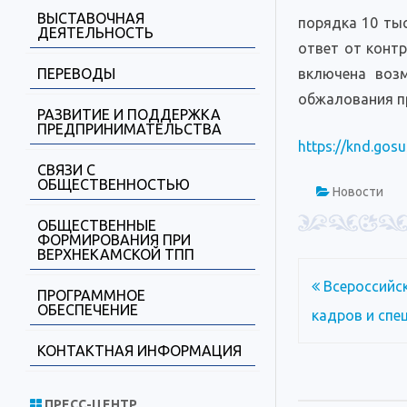
ВЫСТАВОЧНАЯ
порядка 10 ты
ДЕЯТЕЛЬНОСТЬ
ответ от конт
ПЕРЕВОДЫ
включена возм
обжалования пр
РАЗВИТИЕ И ПОДДЕРЖКА
ПРЕДПРИНИМАТЕЛЬСТВА
https://knd.gosu
СВЯЗИ С
ОБЩЕСТВЕННОСТЬЮ
Новости
ОБЩЕСТВЕННЫЕ
ФОРМИРОВАНИЯ ПРИ
ВЕРХНЕКАМСКОЙ ТПП
Навигация
Всероссийск
ПРОГРАММНОЕ
ОБЕСПЕЧЕНИЕ
по
кадров и спе
записям
КОНТАКТНАЯ ИНФОРМАЦИЯ
ПРЕСС-ЦЕНТР