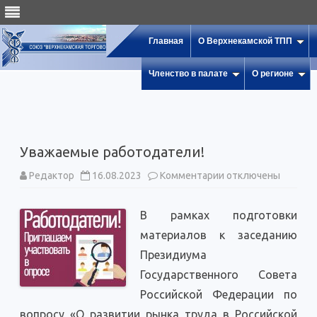
Главная
О Верхнекамской ТПП
Членство в палате
О регионе
Уважаемые работодатели!
к
Редактор
16.08.2023
Комментарии
отключены
записи
Уважаемые
работодатели!
В рамках подготовки
материалов к заседанию
Президиума
Государственного Совета
Российской Федерации по
вопросу «О развитии рынка труда в Российской