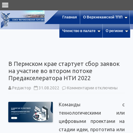
Главная
О Верхнекамской ТПП
Членство в палате
О регионе
В Пермском крае стартует сбор заявок
на участие во втором потоке
Предакселератора НТИ 2022
к
Редактор
31.08.2022
Комментарии
отключены
записи
В
Пермском
Команды с
крае
стартует
технологическими или
сбор
заявок
цифровыми проектами на
на
участие
стадии идеи, прототипа или
во