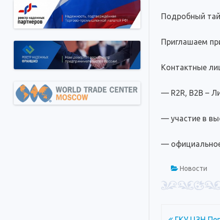
Подробный тай
Приглашаем пр
Контактные лиц
— R2R, B2B – Ли
— участие в выс
— официальное 
Новости
Навигация
ГКУ ЦЗН Пер