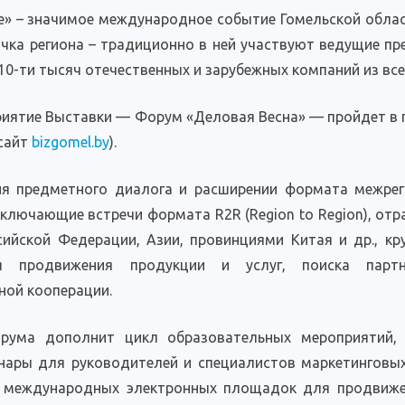
е» – значимое международное событие Гомельской облас
чка региона – традиционно в ней участвуют ведущие пр
10-ти тысяч отечественных и зарубежных компаний из все
риятие Выставки — Форум «Деловая Весна» — пройдет в
(сайт
bizgomel.by
).
я предметного диалога и расширении формата межрег
ключающие встречи формата R2R (Region to Region), отр
сийской Федерации, Азии, провинциями Китая и др., кр
 продвижения продукции и услуг, поиска партн
ной кооперации.
рума дополнит цикл образовательных мероприятий, 
нары для руководителей и специалистов маркетинговы
я международных электронных площадок для продвиже