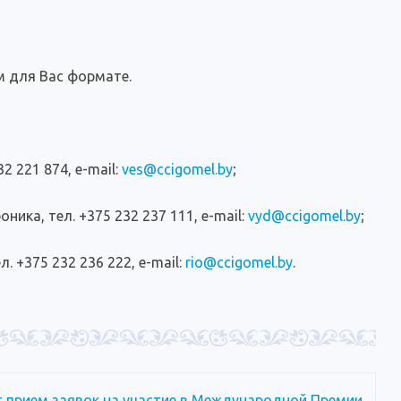
м для Вас формате.
2 221 874, e-mail:
ves@ccigomel.by
;
ика, тел. +375 232 237 111, e-mail:
vyd@ccigomel.by
;
 +375 232 236 222, e-mail:
rio@ccigomel.by
.
 прием заявок на участие в Международной Премии