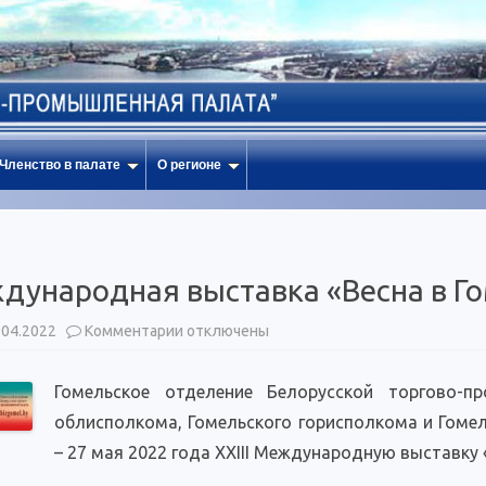
Членство в палате
О регионе
ждународная выставка «Весна в Г
к
.04.2022
Комментарии
отключены
записи
XXIII
Международная
Гомельское отделение Белорусской торгово-
выставка
«Весна
облисполкома, Гомельского горисполкома и Гомел
в
Гомеле»
– 27 мая 2022 года XXIII Международную выставку 