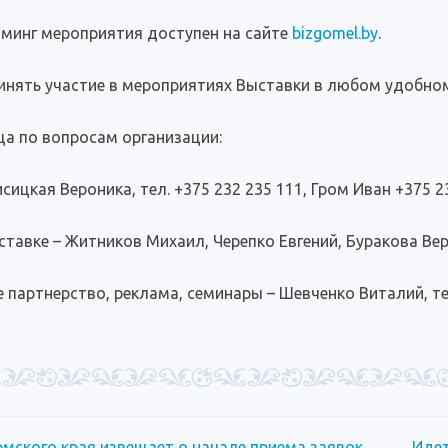
минг мероприятия доступен на сайте
bizgomel.by
.
инять участие в мероприятиях Выставки в любом удобно
а по вопросам организации:
сицкая Вероника, тел. +375 232 235 111, Гром Иван +375 23
тавке – Житников Михаил, Черепко Евгений, Буракова Верон
партнерство, реклама, семинары – Шевченко Виталий, тел.
мского края извещает о начале приема заявок
Идет