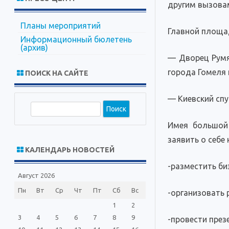
другим вызова
Планы мероприятий
Главной площа
Информационный бюлетень
(архив)
— Дворец Румя
города Гомеля 
ПОИСК НА САЙТЕ
— Киевский спу
П
о
Имея большой
и
заявить о себе
с
КАЛЕНДАРЬ НОВОСТЕЙ
к
-разместить би
Август 2026
Пн
Вт
Ср
Чт
Пт
Сб
Вс
-организовать 
1
2
3
4
5
6
7
8
9
-провести през