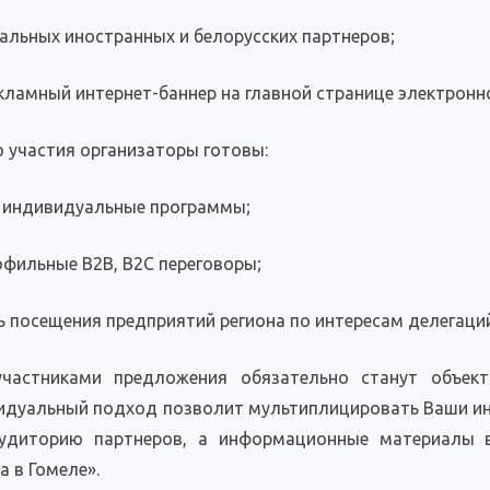
альных иностранных и белорусских партнеров;
кламный интернет-баннер на главной странице электронн
о участия организаторы готовы:
 индивидуальные программы;
фильные B2B, B2C переговоры;
 посещения предприятий региона по интересам делегаций
участниками предложения обязательно станут объек
идуальный подход позволит мультиплицировать Ваши ин
удиторию партнеров, а информационные материалы в
а в Гомеле».