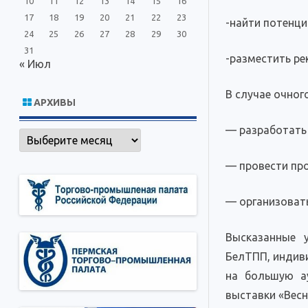
10
11
12
13
14
15
16
17
18
19
20
21
22
23
-найти потенци
24
25
26
27
28
29
30
31
-разместить ре
« Июл
В случае очног
АРХИВЫ
— разработать
Архивы
— провести про
— организовать
Высказанные 
БелТПП, индив
на большую а
выставки «Весн