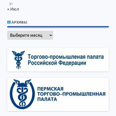
31
« Июл
АРХИВЫ
Архивы