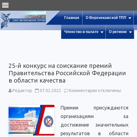
Главная
О Верхнекамской ТПП
Членство в палате
О регионе
25-й конкурс на соискание премий
Правительства Российской Федерации
в области качества
к
Редактор
07.02.2022
Комментарии
отключены
записи
25-
й
Премии присуждаются
конкурс
на
организациям за
соискание
премий
достижение значительных
Правительства
Российской
результатов в области
Федерации