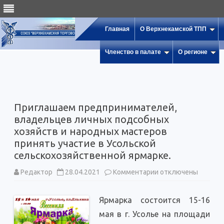
Главная
О Верхнекамской ТПП
Членство в палате
О регионе
Приглашаем предпринимателей,
владельцев личных подсобных
хозяйств и народных мастеров
принять участие в Усольской
сельскохозяйственной ярмарке.
к
Редактор
28.04.2021
Комментарии
отключены
записи
Приглашаем
предпринимателей
Ярмарка состоится 15-16
владельцев
личных
мая в г. Усолье на площади
подсобных
хозяйств