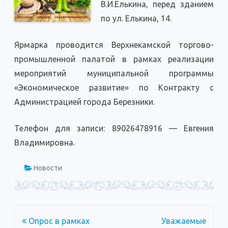
В.И.Елькина, перед зданием
и
народных
по ул. Елькина, 14.
мастеров
принять
участие
в
Ярмарка проводится Верхнекамской торгово-
Усольской
сельскохозяйствен
промышленной палатой в рамках реализации
ярмарке.
мероприятий муниципальной программы
«Экономическое развитие» по Контракту с
Администрацией города Березники.
Телефон для записи: 89026478916 — Евгения
Владимировна.
Новости
Навигация
Опрос в рамках
Уважаемые