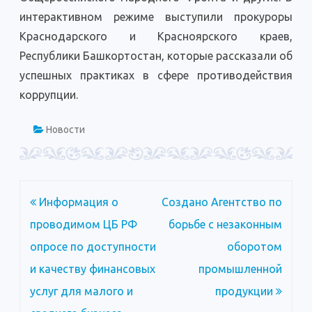
интерактивном режиме выступили прокуроры
Краснодарского и Красноярского краев,
Республики Башкортостан, которые рассказали об
успешных практиках в сфере противодействия
коррупции.
Новости
Навигация
Информация о
Создано Агентство по
по
проводимом ЦБ РФ
борьбе с незаконным
записям
опросе по доступности
оборотом
и качеству финансовых
промышленной
услуг для малого и
продукции