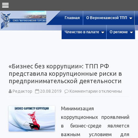
Главная
О Верхнекамской ТПП
Членство в палате
О регионе
«Бизнес без коррупции»: ТПП РФ
представила коррупционные риски в
предпринимательской деятельности
к
Редактор
20.08.2019
Комментарии
отключены
записи
«Бизнес
без
Минимизация
коррупции»:
ТПП
коррупционных проявлений
РФ
представила
в бизнес-среде является
коррупционные
риски
важным условием для
в