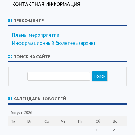
КОНТАКТНАЯ ИНФОРМАЦИЯ
ПРЕСС-ЦЕНТР
Планы мероприятий
Информационный бюлетень (архив)
ПОИСК НА САЙТЕ
П
о
и
с
КАЛЕНДАРЬ НОВОСТЕЙ
к
Август 2026
Пн
Вт
Ср
Чт
Пт
Сб
Вс
1
2