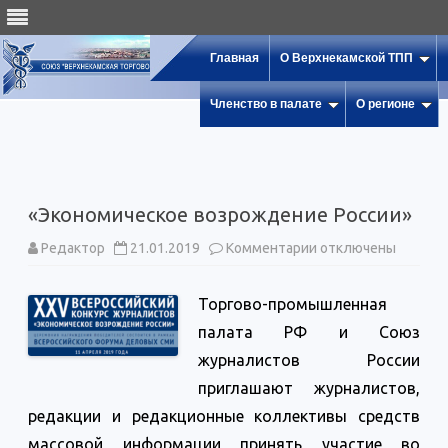
Главная
О Верхнекамской ТПП
Членство в палате
О регионе
«Экономическое возрождение России»
к
Редактор
21.01.2019
Комментарии
отключены
записи
«Экономическое
возрождение
Торгово-промышленная
России»
палата РФ и Союз
журналистов России
приглашают журналистов,
редакции и редакционные коллективы средств
массовой информации принять участие во