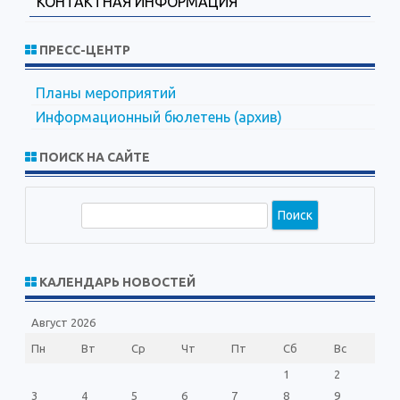
КОНТАКТНАЯ ИНФОРМАЦИЯ
ПРЕСС-ЦЕНТР
Планы мероприятий
Информационный бюлетень (архив)
ПОИСК НА САЙТЕ
П
о
и
с
КАЛЕНДАРЬ НОВОСТЕЙ
к
Август 2026
Пн
Вт
Ср
Чт
Пт
Сб
Вс
1
2
3
4
5
6
7
8
9