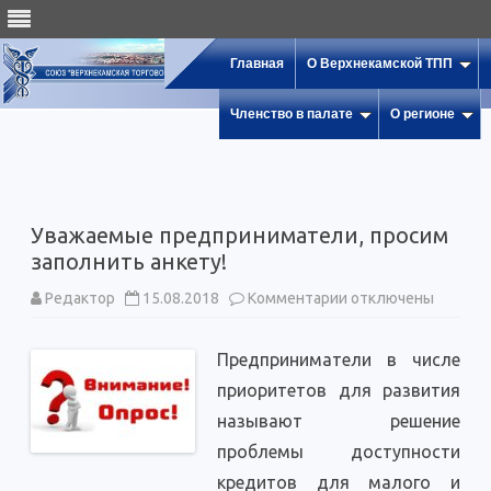
Главная
О Верхнекамской ТПП
Членство в палате
О регионе
Уважаемые предприниматели, просим
заполнить анкету!
к
Редактор
15.08.2018
Комментарии
отключены
записи
Уважаемые
предприниматели,
Предприниматели в числе
просим
заполнить
приоритетов для развития
анкету!
называют решение
проблемы доступности
кредитов для малого и