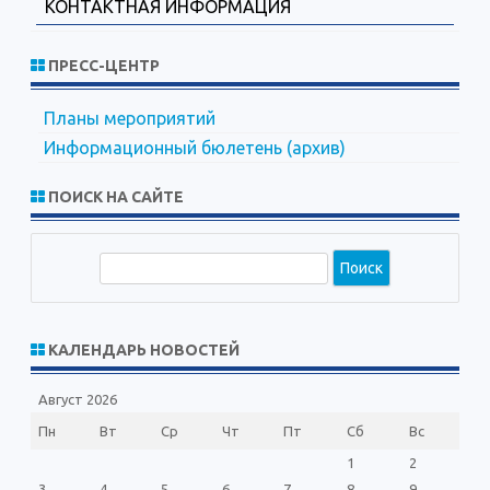
КОНТАКТНАЯ ИНФОРМАЦИЯ
ПРЕСС-ЦЕНТР
Планы мероприятий
Информационный бюлетень (архив)
ПОИСК НА САЙТЕ
П
о
и
с
КАЛЕНДАРЬ НОВОСТЕЙ
к
Август 2026
Пн
Вт
Ср
Чт
Пт
Сб
Вс
1
2
3
4
5
6
7
8
9