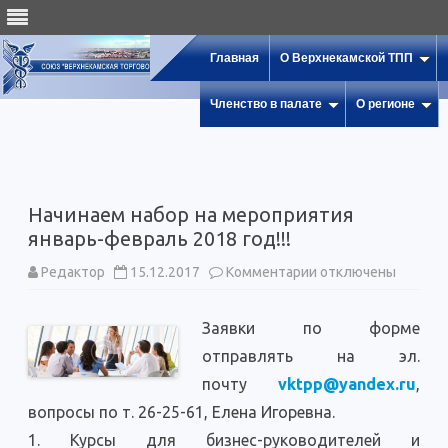
Главная
О Верхнекамской ТПП
Членство в палате
О регионе
Начинаем набор на мероприятия
январь-февраль 2018 год!!!
к
Редактор
15.12.2017
Комментарии
отключены
записи
Начинаем
набор
Заявки по форме
на
мероприятия
отправлять на эл.
январь-
февраль
почту
vktpp@yandex.ru
2018
,
год!!!
вопросы по т. 26-25-61, Елена Игоревна.
1. Курсы для бизнес-руководителей и