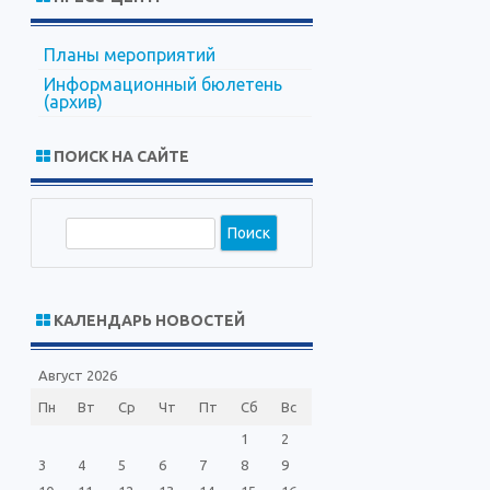
Планы мероприятий
Информационный бюлетень
(архив)
ПОИСК НА САЙТЕ
П
о
и
с
КАЛЕНДАРЬ НОВОСТЕЙ
к
Август 2026
Пн
Вт
Ср
Чт
Пт
Сб
Вс
1
2
3
4
5
6
7
8
9