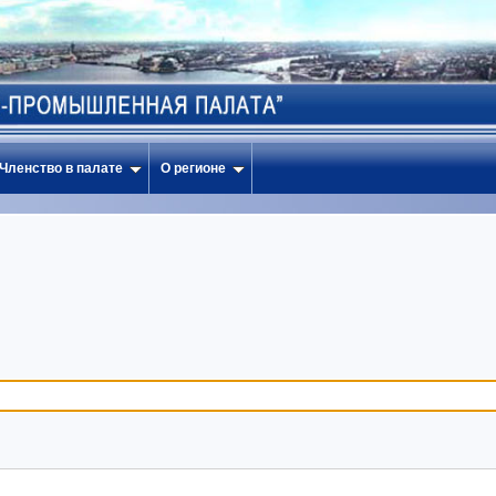
Членство в палате
О регионе